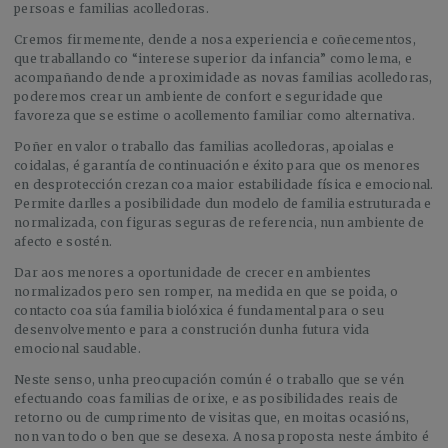
persoas e familias acolledoras.
Cremos firmemente, dende a nosa experiencia e coñecementos,
que traballando co “interese superior da infancia” como lema, e
acompañando dende a proximidade as novas familias acolledoras,
poderemos crear un ambiente de confort e seguridade que
favoreza que se estime o acollemento familiar como alternativa.
Poñer en valor o traballo das familias acolledoras, apoialas e
coidalas, é garantía de continuación e éxito para que os menores
en desprotección crezan coa maior estabilidade física e emocional.
Permite darlles a posibilidade dun modelo de familia estruturada e
normalizada, con figuras seguras de referencia, nun ambiente de
afecto e sostén.
Dar aos menores a oportunidade de crecer en ambientes
normalizados pero sen romper, na medida en que se poida, o
contacto coa súa familia biolóxica é fundamental para o seu
desenvolvemento e para a construción dunha futura vida
emocional saudable.
Neste senso, unha preocupación común é o traballo que se vén
efectuando coas familias de orixe, e as posibilidades reais de
retorno ou de cumprimento de visitas que, en moitas ocasións,
non van todo o ben que se desexa. A nosa proposta neste ámbito é