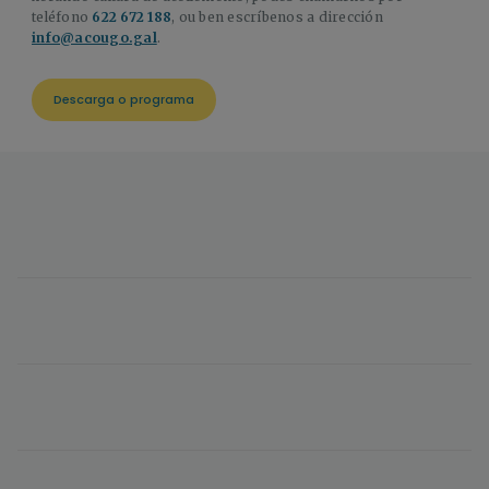
teléfono
622 672 188
, ou ben escríbenos a dirección
info@acougo.gal
.
Descarga o programa