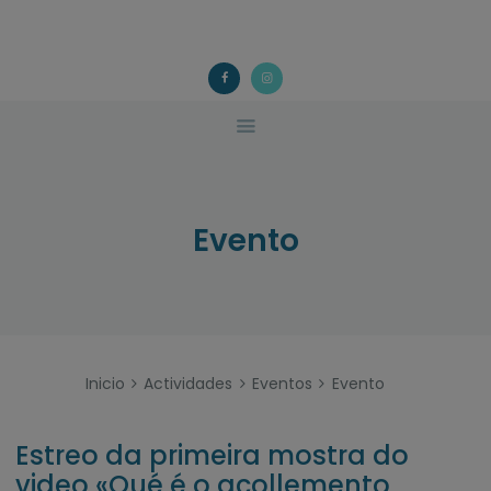
ACOUGO
QUÉ FACEMOS?
ACOUGO
Asociación galega de familias de acollida
ACTIVIDADES
COLABORA
CONTACTO
Evento
Inicio
Actividades
Eventos
Evento
Estreo da primeira mostra do
video «Qué é o acollemento