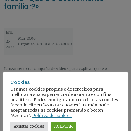
familiar?»
ENE
Mar 10:00
25
Organiza: ACOUGO e AGARESO
2022
Lanzamento da campaña de vídeos para explicar que é o
acollemento familiar. Estrenamos o primeiro vídeo o día 25 de
xaneiro as 10:00 h.
Cookies
Usamos cookies propias e de terceiros para
Ir a campaña
mellorar a súa experiencia de usuario e con fins
analíticos. Podes configurar ou rexeitar as cookies
facendo clic en "Axustar cookies". Tamén pode
aceptar todas as cookies premendo o botón
"Aceptar".
Política de cookies
Axustar cookies
ACEPTAR