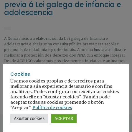
previa á Lei galega de infancia e
adolescencia
A Xunta iniciou a elaboración da Lei galega de Infancia e
Adolescencia e abriu unha consulta pública previa para recoller
propostas da cidadanía e profesionais. A norma busca actualizar e
mellorar a protección dos dereitos dos NNA cun enfoque integral.
Desde ACOUGO valoramos positivamente a iniciativa e animamos
á participación para lograr unha lei máis inclusiva e eficaz.
Cookies
Usamos cookies propias e de terceiros para
mellorar a súa experiencia de usuario e con fins
analíticos. Podes configurar ou rexeitar as cookies
Ler a nova
facendo clic en "Axustar cookies". Tamén pode
aceptar todas as cookies premendo o botón
"Aceptar".
Política de cookies
Axustar cookies
ACEPTAR