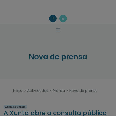
ACOUGO
QUÉ FACEMOS?
ACOUGO
Asociación galega de familias de acollida
ACTIVIDADES
COLABORA
CONTACTO
Nova de prensa
Inicio
Actividades
Prensa
Nova de prensa
Xunta de Galicia
A Xunta abre a consulta pública