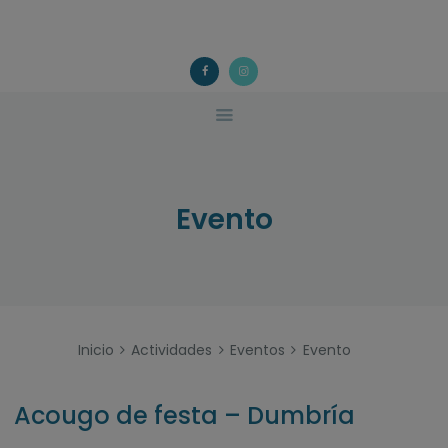
ACOUGO
QUÉ FACEMOS?
ACOUGO
Asociación galega de familias de acollida
ACTIVIDADES
COLABORA
CONTACTO
Evento
Inicio
Actividades
Eventos
Evento
Acougo de festa – Dumbría