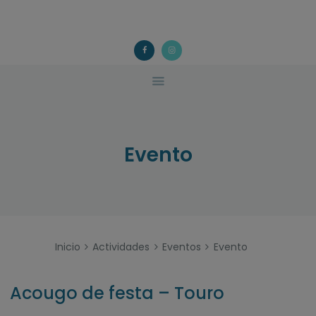
ACOUGO
QUÉ FACEMOS?
ACOUGO
Asociación galega de familias de acollida
ACTIVIDADES
COLABORA
CONTACTO
Evento
Inicio
Actividades
Eventos
Evento
Acougo de festa – Touro