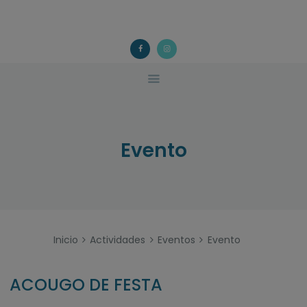
ACOUGO
QUÉ FACEMOS?
ACOUGO
Asociación galega de familias de acollida
ACTIVIDADES
COLABORA
CONTACTO
Evento
Inicio
Actividades
Eventos
Evento
ACOUGO DE FESTA