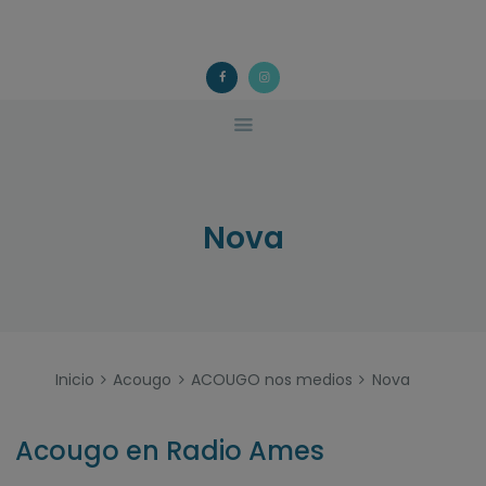
ACOUGO
QUÉ FACEMOS?
ACOUGO
Asociación galega de familias de acollida
ACTIVIDADES
COLABORA
CONTACTO
Nova
Inicio
Acougo
ACOUGO nos medios
Nova
Acougo en Radio Ames