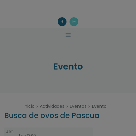
ACOUGO
QUÉ FACEMOS?
ACOUGO
Asociación galega de familias de acollida
ACTIVIDADES
COLABORA
CONTACTO
Evento
Inicio
Actividades
Eventos
Evento
Busca de ovos de Pascua
ABR
Lun 17:00