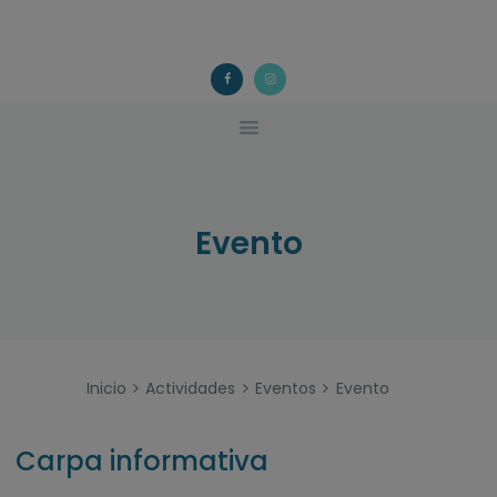
ACOUGO
QUÉ FACEMOS?
ACOUGO
Asociación galega de familias de acollida
ACTIVIDADES
COLABORA
CONTACTO
Evento
Inicio
Actividades
Eventos
Evento
Carpa informativa