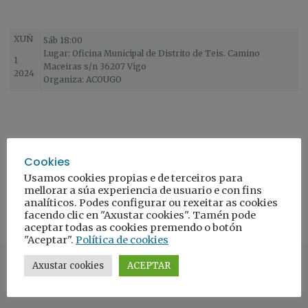
XUÑ
Sáb 18:00
Lugar: Oficina Municipal de Distrito de Teis. Camino
1
Maceiras s/n 36207 Vigo
2024
Organiza: ACOUGO
Formulario de inscrición
Cookies
Usamos cookies propias e de terceiros para
mellorar a súa experiencia de usuario e con fins
analíticos. Podes configurar ou rexeitar as cookies
facendo clic en "Axustar cookies". Tamén pode
aceptar todas as cookies premendo o botón
"Aceptar".
Política de cookies
Axustar cookies
ACEPTAR