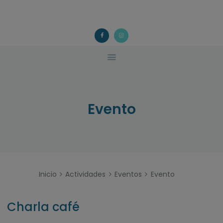
ACOUGO
QUÉ FACEMOS?
ACOUGO
Asociación galega de familias de acollida
ACTIVIDADES
COLABORA
CONTACTO
Evento
Inicio
Actividades
Eventos
Evento
Charla café