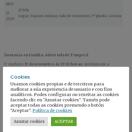
NOV
17:30h
17
Lugar: Espazo Amizar, sala de reuniones 3ª planta. Coruña
2025
Xuntanza en familia: Adversidade Temperá
O vindeiro
17 de novembro ás 17:30 horas
, invitámoste a
compartir un espazo en familia para falar de
Adversidade
Temperá
.
Cookies
Usamos cookies propias e de terceiros para
Hai algo que temos claro:
non podemos cambiar o seu pasado…
mellorar a súa experiencia de usuario e con fins
pero sí o seu FUTURO
analíticos. Podes configurar ou rexeitar as cookies
Nesta xuntanza falaremos sobre como recoñecer esas feridas,
facendo clic en "Axustar cookies". Tamén pode
aceptar todas as cookies premendo o botón
como nomealas, e sobre todo… como xerar vínculos máis seguros
"Aceptar".
Política de cookies
e máis amorosos para avanzar xuntas e xuntos.
Facémolo da man de
Petales
.
Axustar cookies
ACEPTAR
Datas
: