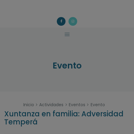
ACOUGO
QUÉ FACEMOS?
ACOUGO
Asociación galega de familias de acollida
ACTIVIDADES
COLABORA
CONTACTO
Evento
Inicio
Actividades
Eventos
Evento
Xuntanza en familia: Adversidad
Temperá