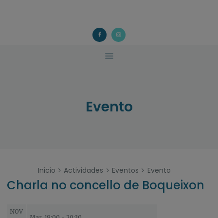
ACOUGO
QUÉ FACEMOS?
ACOUGO
Asociación galega de familias de acollida
ACTIVIDADES
COLABORA
CONTACTO
Evento
Inicio
Actividades
Eventos
Evento
Charla no concello de Boqueixon
NOV
Mar. 19:00 - 20:30