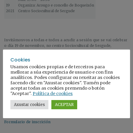
19
Organiza: Acougo e concello de Boqueixón
2021
Centro Sociocultural de Sergude
Invitámosvos a todas e todos a acudir a sesión que se vai celebrar
o día 19 de novembro, no centro Sociocultural de Sergude,
Boqueixón , as 19:00 horas, por parte de ACOUGO, a Asociación
Galega de Familias de Acollida.
Cookies
Non fai falla ter intención de acoller a un/unha menor para ter a
Usamos cookies propias e de terceiros para
necesidade de informarse sobre o que significa o acollemento.
mellorar a súa experiencia de usuario e con fins
analíticos. Podes configurar ou rexeitar as cookies
Tamén é necesario para convivir co acollemento, para saber como
facendo clic en "Axustar cookies". Tamén pode
formar parte dunha sociedade diversa, con diferentes maneiras
aceptar todas as cookies premendo o botón
de ser familia.
"Aceptar".
Política de cookies
O descoñecemento fainos cometer erros, e estes erros fan dano ó
Axustar cookies
ACEPTAR
mais valioso que temos como sociedade, as nosas crianzas e as
súas emocións.
Formulario de inscrición