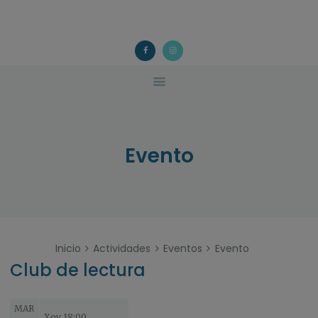
ACOUGO
QUÉ FACEMOS?
ACOUGO
Asociación galega de familias de acollida
ACTIVIDADES
COLABORA
CONTACTO
Evento
Inicio
Actividades
Eventos
Evento
Club de lectura
MAR
Xov 18:00