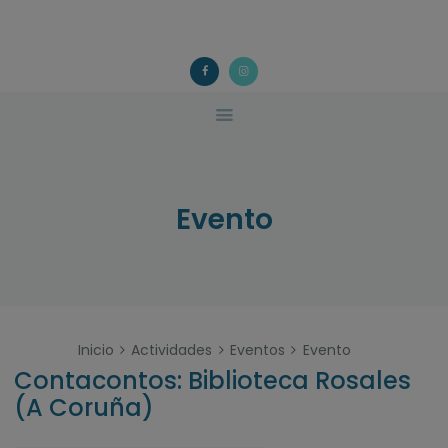
ACOUGO
QUÉ FACEMOS?
ACOUGO
Asociación galega de familias de acollida
ACTIVIDADES
COLABORA
CONTACTO
Evento
Inicio
Actividades
Eventos
Evento
Contacontos: Biblioteca Rosales
(A Coruña)