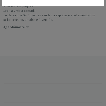
Trae ós teus peques
…ven a vivir a contada
…e deixa que Os Bolechas axuden a explicar o acollemento dun
xeito cercano, amable e divertido.
Agardámoste!
💛