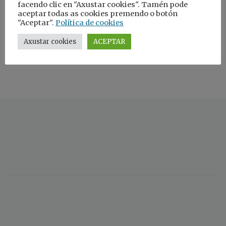
facendo clic en "Axustar cookies". Tamén pode
acolledora é axudar a outras familias.
aceptar todas as cookies premendo o botón
"Aceptar".
Política de cookies
Ir a campaña
Axustar cookies
ACEPTAR