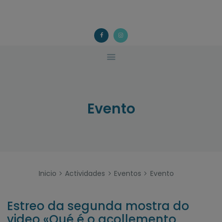
ACOUGO
QUÉ FACEMOS?
ACOUGO
Asociación galega de familias de acollida
ACTIVIDADES
COLABORA
CONTACTO
Evento
Inicio
Actividades
Eventos
Evento
Estreo da segunda mostra do
video «Qué é o acollemento