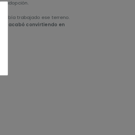
la adopción.
o había trabajado ese terreno.
a se acabó convirtiendo en