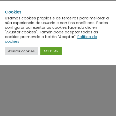
izás más— con una familia de acogida antes de pasar a 
Cookies
sar de su profesión,
no conocía muy bien la acogida
. N
Usamos cookies propias e de terceiros para mellorar a
riguar más y descubrir cómo funcionaba.
Su propia famili
súa experiencia de usuario e con fins analíticos. Podes
e la Asociación galega de familias de acollida, Acougo.
configurar ou rexeitar as cookies facendo clic en
"Axustar cookies". Tamén pode aceptar todas as
cookies premendo o botón "Aceptar".
Política de
cookies
Axustar cookies
ACEPTAR