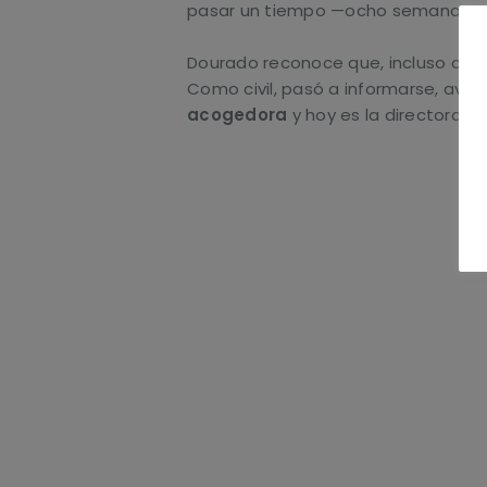
pasar un tiempo —ocho semanas, qu
Dourado reconoce que, incluso a pe
Como civil, pasó a informarse, ave
acogedora
y hoy es la directora d