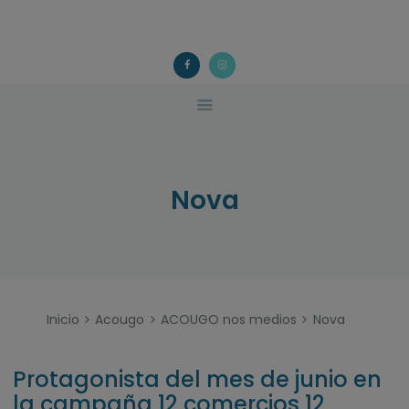
ACOUGO
QUÉ FACEMOS?
ACOUGO
Asociación galega de familias de acollida
ACTIVIDADES
COLABORA
CONTACTO
Nova
Inicio
Acougo
ACOUGO nos medios
Nova
Protagonista del mes de junio en
la campaña 12 comercios 12