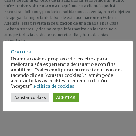
Casas de Ramírez, cerca de la Praza Roxa, tendremos un
punto
informativo sobre ACOUGO
. Aquí, nuestra clientela podrá
encontrar folletos y productos solidarios a la venta, con el objetivo
de apoyar la importante labor de esta asociación en Galicia.
Además, está prevista la realización de una charla en la Casa
Xohana Torres, y de una carpa informativa en la Plaza Roja,
aunque todavía están por concretar día y hora de estas
actividades.
ACOUGO es una asociación que surge de las necesidades de un
Cookies
grupo de familias comprometidas con la defensa de los derechos
Usamos cookies propias e de terceiros para
de niños, niñas y adolescentes en el sistema de protección.
mellorar a súa experiencia de usuario e con fins
Trabajan para apoyar y colaborar con la administración y otras
analíticos. Podes configurar ou rexeitar as cookies
entidades, garantizando los derechos e intereses de las personas
facendo clic en "Axustar cookies". Tamén pode
más vulnerables.
aceptar todas as cookies premendo o botón
"Aceptar".
Política de cookies
Axustar cookies
ACEPTAR