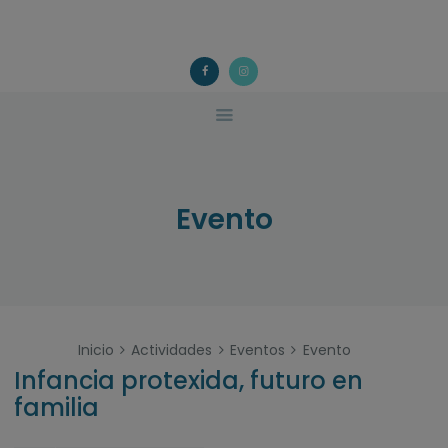
ACOUGO
QUÉ FACEMOS?
ACOUGO
Asociación galega de familias de acollida
ACTIVIDADES
COLABORA
CONTACTO
Evento
Inicio
Actividades
Eventos
Evento
Infancia protexida, futuro en
familia