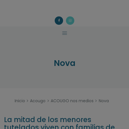
ACOUGO
QUÉ FACEMOS?
ACOUGO
Asociación galega de familias de acollida
ACTIVIDADES
COLABORA
CONTACTO
Nova
Inicio
Acougo
ACOUGO nos medios
Nova
La mitad de los menores
tutelados viven con familias de