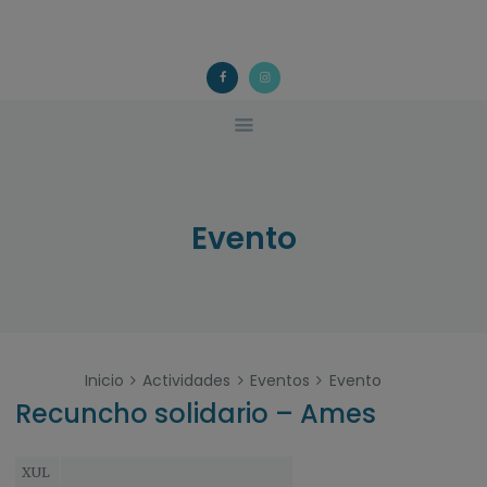
ACOUGO
QUÉ FACEMOS?
ACOUGO
Asociación galega de familias de acollida
ACTIVIDADES
COLABORA
CONTACTO
Evento
Inicio
Actividades
Eventos
Evento
Recuncho solidario – Ames
XUL