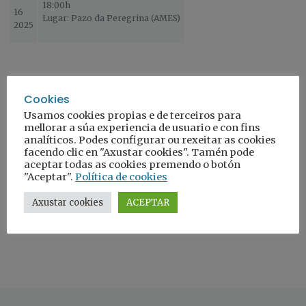
18:00h
16
Lugar: Pazo da Peregrina (AMES)
2025
Cookies
🧡
Recuncho solidario de Acougo
Usamos cookies propias e de terceiros para
📍 Pazo da Peregrina (Ames)
mellorar a súa experiencia de usuario e con fins
📅
Martes 16 de xullo
analíticos. Podes configurar ou rexeitar as cookies
🕡
Ás 18:00 h
facendo clic en "Axustar cookies". Tamén pode
aceptar todas as cookies premendo o botón
Achegáte para coñecer máis sobre o
acollemento familiar
e para
"Aceptar".
Política de cookies
xogar co
Xogo de Acougo
Axustar cookies
ACEPTAR
🎲 Un espazo para compartir, xogar e informarte!