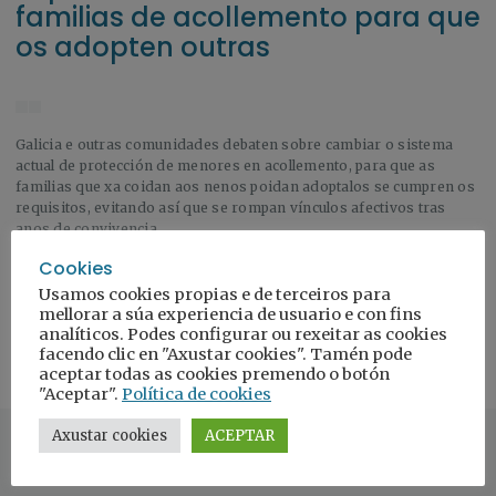
familias de acollemento para que
os adopten outras
Galicia e outras comunidades debaten sobre cambiar o sistema
actual de protección de menores en acollemento, para que as
familias que xa coidan aos nenos poidan adoptalos se cumpren os
requisitos, evitando así que se rompan vínculos afectivos tras
anos de convivencia.
Cookies
Usamos cookies propias e de terceiros para
mellorar a súa experiencia de usuario e con fins
Ler a nova
analíticos. Podes configurar ou rexeitar as cookies
facendo clic en "Axustar cookies". Tamén pode
aceptar todas as cookies premendo o botón
"Aceptar".
Política de cookies
Axustar cookies
ACEPTAR