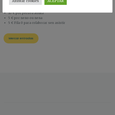
Axustar cookies
ACEPTAR
Prezos:
10 € por persoa adulta
5 € por neno ou nena
5 € Fila 0 para colaborar sen asistir
Mercar entradas