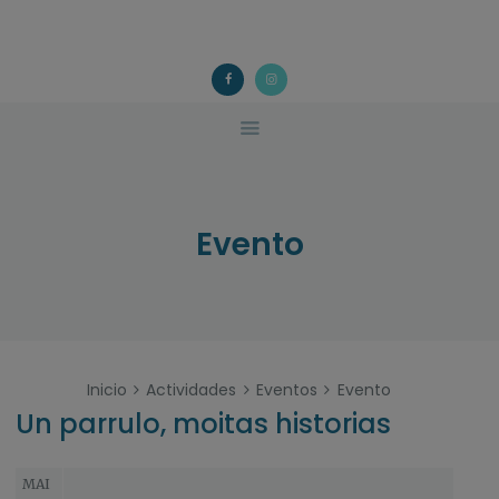
ACOUGO
QUÉ FACEMOS?
ACOUGO
Asociación galega de familias de acollida
ACTIVIDADES
COLABORA
CONTACTO
Evento
Inicio
Actividades
Eventos
Evento
Un parrulo, moitas historias
MAI