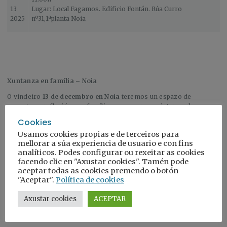
13
Lugar: Local Fagamos. Edificio Fontán. Rúa Curro
2025
nº31,1ªplanta Noia
Xuntanza en familia – Noia
O vindeiro
13 de decembro en Noia
teremos un espazo de
encontro e reflexión con familias e con persoas interesadas no
acollimento familiar
.
Cookies
Un lugar para compartir experiencias, escoitarnos, aprender
Usamos cookies propias e de terceiros para
xuntas e seguir construíndo comunidade arredor do coidado e da
mellorar a súa experiencia de usuario e con fins
protección da infancia.
analíticos. Podes configurar ou rexeitar as cookies
facendo clic en "Axustar cookies". Tamén pode
Se che interesa o acollimento, se estás valorándoo ou se
aceptar todas as cookies premendo o botón
simplemente queres coñecer máis… este espazo é para ti.
"Aceptar".
Política de cookies
Datas
:
Axustar cookies
ACEPTAR
13/12/2025.- Local Fagamos. Edificio Fontán. Rúa Curro
nº31,1ªplanta Noia