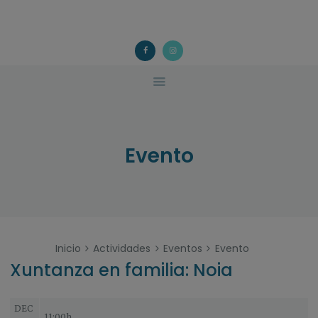
ACOUGO
QUÉ FACEMOS?
ACOUGO
Asociación galega de familias de acollida
ACTIVIDADES
COLABORA
CONTACTO
Evento
Inicio
Actividades
Eventos
Evento
Xuntanza en familia: Noia
DEC
11:00h