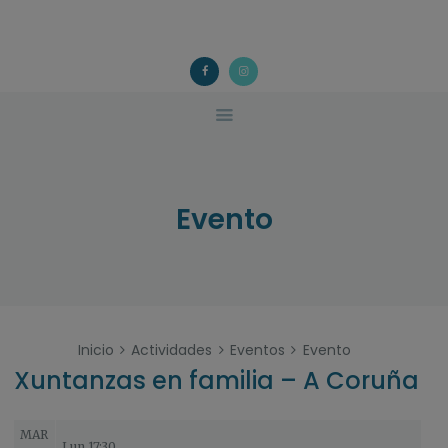
ACOUGO
QUÉ FACEMOS?
ACOUGO
Asociación galega de familias de acollida
ACTIVIDADES
COLABORA
CONTACTO
Evento
Inicio
Actividades
Eventos
Evento
Xuntanzas en familia – A Coruña
MAR
Lun 17:30