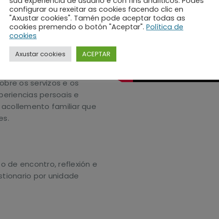
súa experiencia de usuario e con fins analíticos. Podes
r.
configurar ou rexeitar as cookies facendo clic en
"Axustar cookies". Tamén pode aceptar todas as
 o que imos falar é o
cookies premendo o botón "Aceptar".
Política de
cookies
que vexades o seguinte
dos que imos falar na
Axustar cookies
ACEPTAR
bre os servizos e os
eriencias persoais e
 acollemento familiar que
es.
o de encontro, reflexión e
tionario por unidade