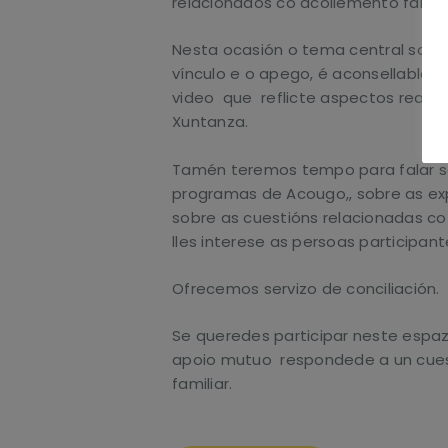
relacionados co acollemento familia
Nesta ocasión o tema central sobre
vínculo e o apego, é aconsellable 
video que reflicte aspectos reais 
Xuntanza.
Tamén teremos tempo para falar so
programas de Acougo,, sobre as exp
sobre as cuestións relacionadas co
lles interese as persoas participant
Ofrecemos servizo de conciliación.
Se queredes participar neste espaz
apoio mutuo respondede a un cues
familiar.