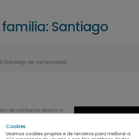
familia: Santiago
nº2 (Santiago de Compostela)
azo de confianza aberto a
proceso de adecuación
 no acollemento,… para
Cookies
mación sobre temas
Usamos cookies propias e de terceiros para mellorar a