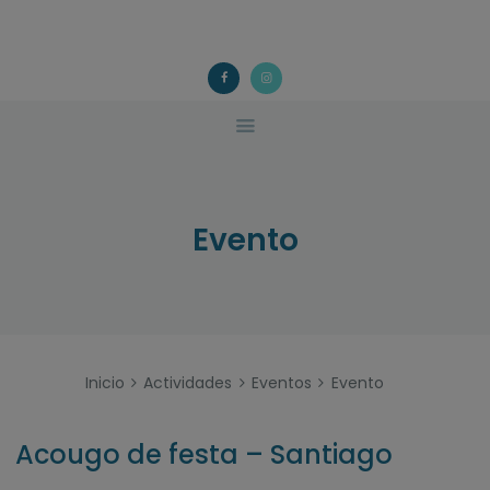
ACOUGO
QUÉ FACEMOS?
ACOUGO
Asociación galega de familias de acollida
ACTIVIDADES
COLABORA
CONTACTO
Evento
Inicio
Actividades
Eventos
Evento
Acougo de festa – Santiago