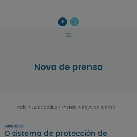
ACOUGO
QUÉ FACEMOS?
ACOUGO
Asociación galega de familias de acollida
ACTIVIDADES
COLABORA
CONTACTO
Nova de prensa
Inicio
Actividades
Prensa
Nova de prensa
elDiario.es
O sistema de protección de