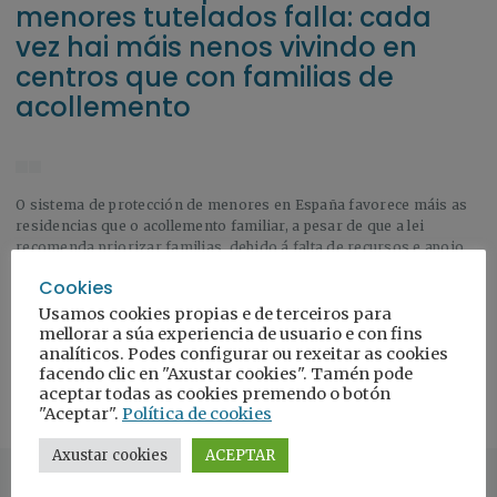
menores tutelados falla: cada
vez hai máis nenos vivindo en
centros que con familias de
acollemento
O sistema de protección de menores en España favorece máis as
residencias que o acollemento familiar, a pesar de que a lei
recomenda priorizar familias, debido á falta de recursos e apoio
ás familias acolledoras.
Cookies
Usamos cookies propias e de terceiros para
mellorar a súa experiencia de usuario e con fins
analíticos. Podes configurar ou rexeitar as cookies
Ler a nova
facendo clic en "Axustar cookies". Tamén pode
aceptar todas as cookies premendo o botón
"Aceptar".
Política de cookies
Axustar cookies
ACEPTAR