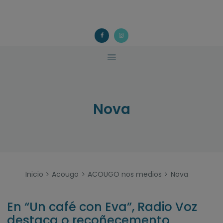
ACOUGO
QUÉ FACEMOS?
ACOUGO
Asociación galega de familias de acollida
ACTIVIDADES
COLABORA
CONTACTO
Nova
Inicio
Acougo
ACOUGO nos medios
Nova
En “Un café con Eva”, Radio Voz
destaca o recoñecemento