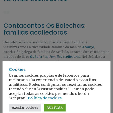
Contacontos Os Bolechas:
familias acolledoras
Descubriremos a realidade do acollemento familiar e
visibilizaremos a diversidade familiar da man de
Acougo
,
asociación galega de familias de Acollida, a través dun contacontos
arredor do libro
Os Bolechas. Familias acolledoras
. Nel abórdase a
realidade dos nenos e nenas e adolescentes que pasan por
procesos temporais de acollida e dáse a coñecer esta medida de
Cookies
protección da infancia, ademais de sensibilizar sobre distintas
Usamos cookies propias e de terceiros para
realidades vitais.
mellorar a súa experiencia de usuario e con fins
analíticos. Podes configurar ou rexeitar as cookies
facendo clic en "Axustar cookies". Tamén pode
aceptar todas as cookies premendo o botón
"Aceptar".
Política de cookies
Axustar cookies
ACEPTAR