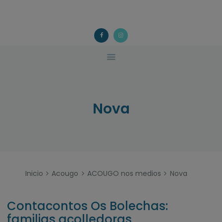
ACOUGO
QUÉ FACEMOS?
ACOUGO
Asociación galega de familias de acollida
ACTIVIDADES
COLABORA
CONTACTO
Nova
Inicio
Acougo
ACOUGO nos medios
Nova
Contacontos Os Bolechas:
familias acolledoras