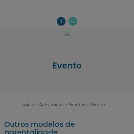
ACOUGO
QUÉ FACEMOS?
ACOUGO
Asociación galega de familias de acollida
ACTIVIDADES
COLABORA
CONTACTO
Evento
Inicio
Actividades
Eventos
Evento
Outros modelos de
parentalidade