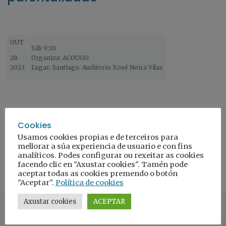
OUT
Sáb 9:30
28
Organiza: ACOUGO
2023
Lugar: Santiago. Auditorio Xosé Neira Vilas
Cookies
Formulario de inscripción
Usamos cookies propias e de terceiros para
mellorar a súa experiencia de usuario e con fins
analíticos. Podes configurar ou rexeitar as cookies
facendo clic en "Axustar cookies". Tamén pode
aceptar todas as cookies premendo o botón
"Aceptar".
Política de cookies
Axustar cookies
ACEPTAR