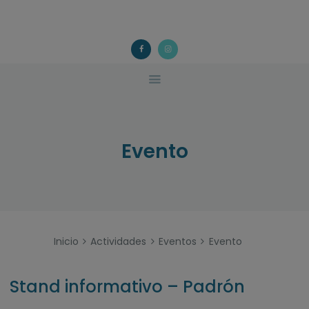
ACOUGO
QUÉ FACEMOS?
ACOUGO
Asociación galega de familias de acollida
ACTIVIDADES
COLABORA
CONTACTO
Evento
Inicio
Actividades
Eventos
Evento
Stand informativo – Padrón